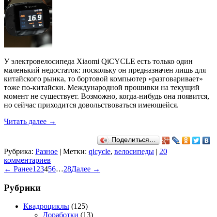
У электровелосипеда Xiaomi QiCYCLE есть только один
маленький недостаток: поскольку он предназначен лишь для
китайского рынка, то бортовой компьютер «разговаривает»
тоже по-китайски. Международной прошивки на текущий
момент не существует. Возможно, когда-нибудь она появится,
но сейчас приходится довольствоваться имеющейся.
Читать далее
→
Поделиться…
Рубрика:
Разное
|
Метки:
qicycle
,
велосипеды
|
20
комментариев
← Ранее
1
2
3
4
5
6
…
28
Далее →
Рубрики
Квадроциклы
(125)
Доработки
(13)