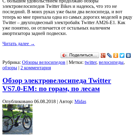
С большим удовольствием продолжаю обзоры
электровелосипедов Twitter Bikes и надеюсь, что это не
последний. В моих руках уже были два велосипеда, и вот
теперь ко мне приехала одна из самых дорогих моделей в ряду
Twitter – двухподвесный электробайк Twitter AM26-E1. Как
уже понятно, он отличается от остальных наличием
амортизатора задней подвески.
Читать далее
→
Поделиться…
Рубрика:
Обзоры велосипедов
|
Метки:
twitter
,
велосипеды
,
обзоры
|
2 комментария
Обзор электровелосипеда Twitter
VS7.0-EM: по горам, по лесам
Опубликовано
06.08.2018
|
Автор:
Midas