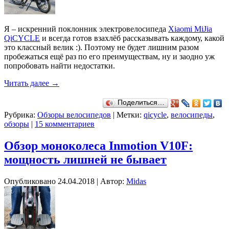
Я – искренний поклонник электровелосипеда
Xiaomi MiJia
QiCYCLE
и всегда готов взахлёб рассказывать каждому, какой
это классный велик :). Поэтому не будет лишним разом
пробежаться ещё раз по его преимуществам, ну и заодно уж
попробовать найти недостатки.
Читать далее
→
Поделиться…
Рубрика:
Обзоры велосипедов
|
Метки:
qicycle
,
велосипеды
,
обзоры
|
15 комментариев
Обзор моноколеса Inmotion V10F:
мощность лишней не бывает
Опубликовано
24.04.2018
|
Автор:
Midas