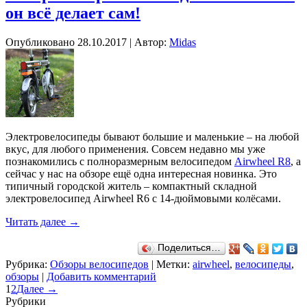
он всё делает сам!
Опубликовано
28.10.2017
|
Автор:
Midas
Электровелосипеды бывают большие и маленькие – на любой
вкус, для любого применения. Совсем недавно мы уже
познакомились с полноразмерным велосипедом
Airwheel R8
, а
сейчас у нас на обзоре ещё одна интересная новинка. Это
типичный городской житель – компактный складной
электровелосипед Airwheel R6 с 14-дюймовыми колёсами.
Читать далее
→
Поделиться…
Рубрика:
Обзоры велосипедов
|
Метки:
airwheel
,
велосипеды
,
обзоры
|
Добавить комментарий
1
2
Далее →
Рубрики