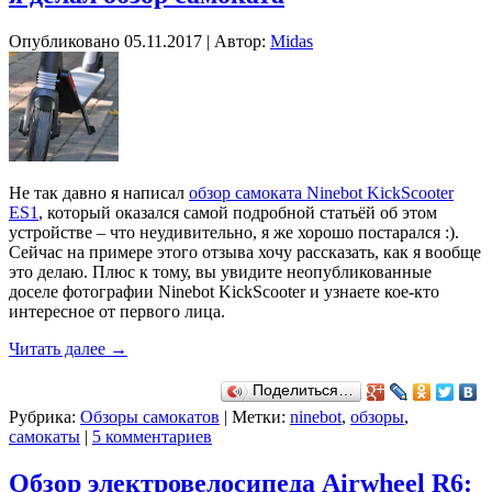
Опубликовано
05.11.2017
|
Автор:
Midas
Не так давно я написал
обзор самоката Ninebot KickScooter
ES1
, который оказался самой подробной статьёй об этом
устройстве – что неудивительно, я же хорошо постарался :).
Сейчас на примере этого отзыва хочу рассказать, как я вообще
это делаю. Плюс к тому, вы увидите неопубликованные
доселе фотографии Ninebot KickScooter и узнаете кое-кто
интересное от первого лица.
Читать далее
→
Поделиться…
Рубрика:
Обзоры самокатов
|
Метки:
ninebot
,
обзоры
,
самокаты
|
5 комментариев
Обзор электровелосипеда Airwheel R6: