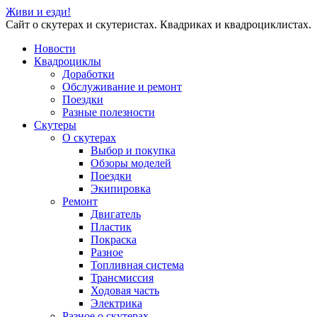
Живи и езди!
Сайт о скутерах и скутеристах. Квадриках и квадроциклистах.
Новости
Квадроциклы
Доработки
Обслуживание и ремонт
Поездки
Разные полезности
Скутеры
О скутерах
Выбор и покупка
Обзоры моделей
Поездки
Экипировка
Ремонт
Двигатель
Пластик
Покраска
Разное
Топливная система
Трансмиссия
Ходовая часть
Электрика
Разное о скутерах