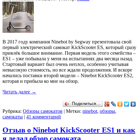
В 2017 году компания Ninebot by Segway презентовала свой
первый электрический самокат KickScooter ES, который сразу
привлёк большое внимание. Первая модель этого семейства –
ES1 – уже побывала у меня на испытаниях два месяца назад.
Стартовый вариант был очень неплох, особенно учитывая
невысокую стоимость, но все ждали продолжения. И вскоре
начались поставки второй модели – Ninebot KickScooter ES2,
которая и прибыла ко мне на обзор.
Читать далее
→
Поделиться…
Рубрика:
Обзоры самокатов
|
Метки:
ninebot
,
обзоры
,
самокаты
|
41 комментарий
Отзыв о Ninebot KickScooter ES1 и как
я делал обзор самоката