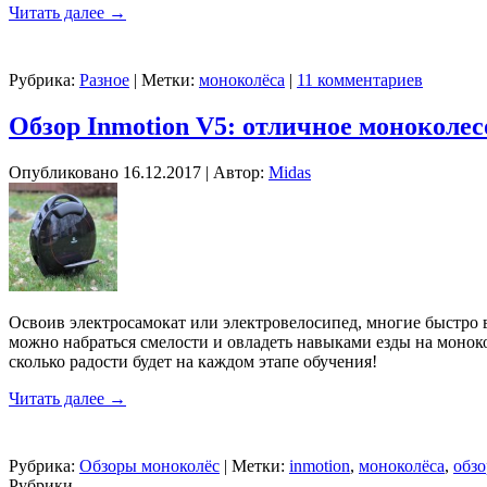
Читать далее
→
Рубрика:
Разное
|
Метки:
моноколёса
|
11 комментариев
Обзор Inmotion V5: отличное моноколес
Опубликовано
16.12.2017
|
Автор:
Midas
Освоив электросамокат или электровелосипед, многие быстро в
можно набраться смелости и овладеть навыками езды на монокол
сколько радости будет на каждом этапе обучения!
Читать далее
→
Рубрика:
Обзоры моноколёс
|
Метки:
inmotion
,
моноколёса
,
обз
Рубрики