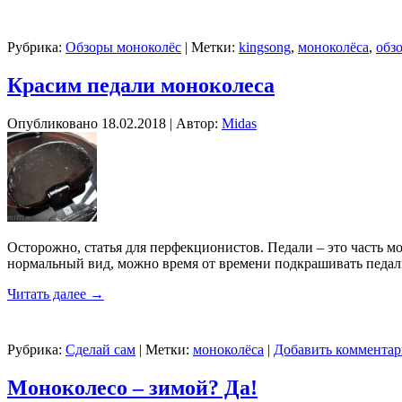
Рубрика:
Обзоры моноколёс
|
Метки:
kingsong
,
моноколёса
,
обз
Красим педали моноколеса
Опубликовано
18.02.2018
|
Автор:
Midas
Осторожно, статья для перфекционистов. Педали – это часть мо
нормальный вид, можно время от времени подкрашивать педал
Читать далее
→
Рубрика:
Сделай сам
|
Метки:
моноколёса
|
Добавить коммента
Моноколесо – зимой? Да!