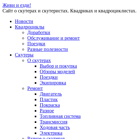
Живи и езди!
Сайт о скутерах и скутеристах. Квадриках и квадроциклистах.
Новости
Квадроциклы
Доработки
Обслуживание и ремонт
Поездки
Разные полезности
Скутеры
О скутерах
Выбор и покупка
Обзоры моделей
Поездки
Экипировка
Ремонт
Двигатель
Пластик
Покраска
Разное
Топливная система
Трансмиссия
Ходовая часть
Электрика
Разное о скутерах