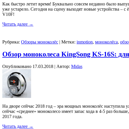
Как быстро летит время! Буквально совсем недавно было выпущ
уже устарело. Сегодня на сцену выходят новые устройства – с
V10F!
Читать далее
→
Рубрика:
Обзоры моноколёс
|
Метки:
inmotion
,
моноколёса
,
обз
Обзор моноколеса KingSong KS-16S: для
Опубликовано
17.03.2018
|
Автор:
Midas
На дворе сейчас 2018 год – эра мощных моноколёс наступила уж
сейчас «среднее» моноколесо имеет запас хода в 4-5 раз больше
2017 года.
Читать далее
→