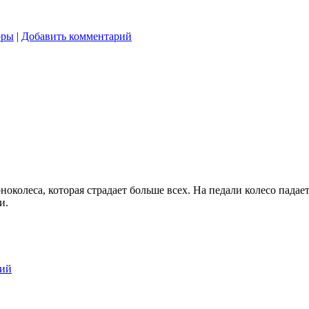
оры
|
Добавить комментарий
ноколеса, которая страдает больше всех. На педали колесо падае
и.
рий