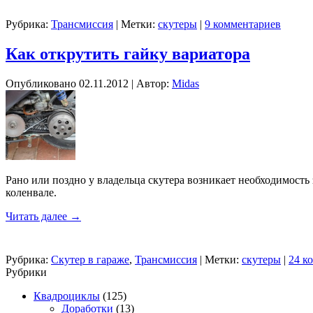
Рубрика:
Трансмиссия
|
Метки:
скутеры
|
9 комментариев
Как открутить гайку вариатора
Опубликовано
02.11.2012
|
Автор:
Midas
Рано или поздно у владельца скутера возникает необходимость 
коленвале.
Читать далее
→
Рубрика:
Скутер в гараже
,
Трансмиссия
|
Метки:
скутеры
|
24 к
Рубрики
Квадроциклы
(125)
Доработки
(13)