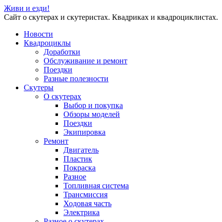
Живи и езди!
Сайт о скутерах и скутеристах. Квадриках и квадроциклистах.
Новости
Квадроциклы
Доработки
Обслуживание и ремонт
Поездки
Разные полезности
Скутеры
О скутерах
Выбор и покупка
Обзоры моделей
Поездки
Экипировка
Ремонт
Двигатель
Пластик
Покраска
Разное
Топливная система
Трансмиссия
Ходовая часть
Электрика
Разное о скутерах