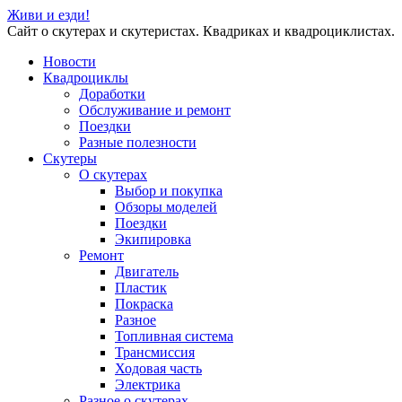
Живи и езди!
Сайт о скутерах и скутеристах. Квадриках и квадроциклистах.
Новости
Квадроциклы
Доработки
Обслуживание и ремонт
Поездки
Разные полезности
Скутеры
О скутерах
Выбор и покупка
Обзоры моделей
Поездки
Экипировка
Ремонт
Двигатель
Пластик
Покраска
Разное
Топливная система
Трансмиссия
Ходовая часть
Электрика
Разное о скутерах