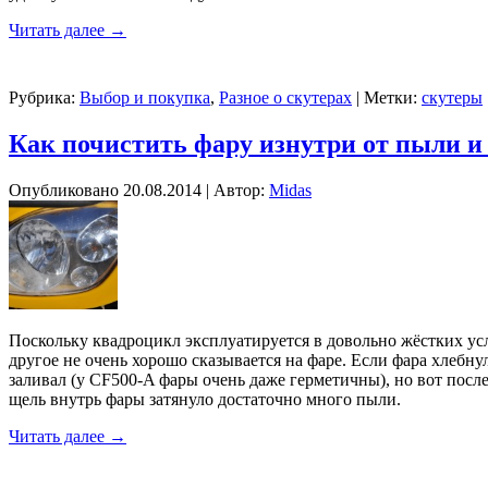
Читать далее
→
Рубрика:
Выбор и покупка
,
Разное о скутерах
|
Метки:
скутеры
Как почистить фару изнутри от пыли и
Опубликовано
20.08.2014
|
Автор:
Midas
Поскольку квадроцикл эксплуатируется в довольно жёстких усло
другое не очень хорошо сказывается на фаре. Если фара хлебну
заливал (у CF500-A фары очень даже герметичны), но вот после
щель внутрь фары затянуло достаточно много пыли.
Читать далее
→