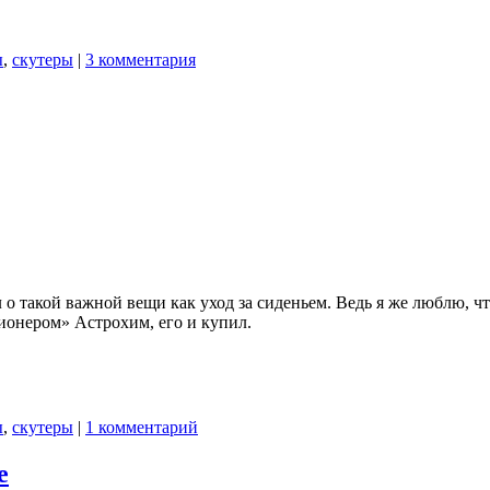
ы
,
скутеры
|
3 комментария
ал о такой важной вещи как уход за сиденьем. Ведь я же люблю, 
ионером» Астрохим, его и купил.
ы
,
скутеры
|
1 комментарий
е