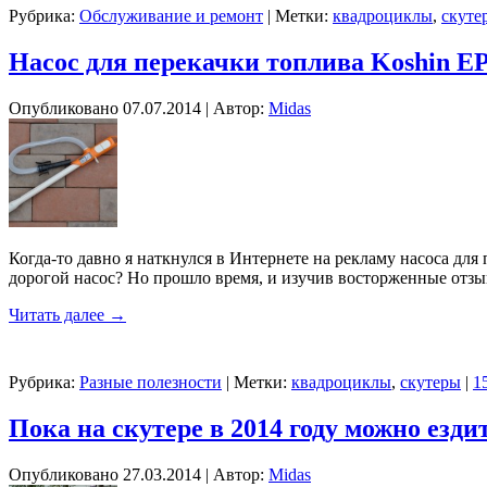
Рубрика:
Обслуживание и ремонт
|
Метки:
квадроциклы
,
скуте
Насос для перекачки топлива Koshin EP
Опубликовано
07.07.2014
|
Автор:
Midas
Когда-то давно я наткнулся в Интернете на рекламу насоса для 
дорогой насос? Но прошло время, и изучив восторженные отзы
Читать далее
→
Рубрика:
Разные полезности
|
Метки:
квадроциклы
,
скутеры
|
1
Пока на скутере в 2014 году можно ездит
Опубликовано
27.03.2014
|
Автор:
Midas