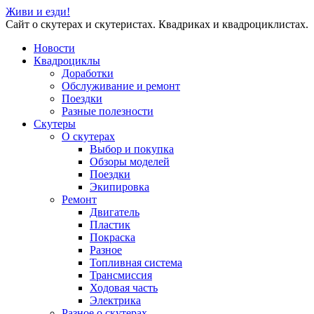
Живи и езди!
Сайт о скутерах и скутеристах. Квадриках и квадроциклистах.
Новости
Квадроциклы
Доработки
Обслуживание и ремонт
Поездки
Разные полезности
Скутеры
О скутерах
Выбор и покупка
Обзоры моделей
Поездки
Экипировка
Ремонт
Двигатель
Пластик
Покраска
Разное
Топливная система
Трансмиссия
Ходовая часть
Электрика
Разное о скутерах