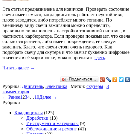
Эта статья предназначена для новичков. Проверять состояние
свечи имеет смысл, когда двигатель работает неустойчиво,
плохо заводится, либо потребляет много топлива. По
внешнему виду свечи зажигания можно определить,
правильно ли выполнены настройки топливной системы, в
частности, карбюратора. Если проверка показывает, что свеча
сильно загрязнена, либо имеет повреждения, её следует
заменить. Благо, что свечи стоят очень недорого. Как
подобрать свечу для скутера и что значат буквенно-цифровые
значения в её маркировке, можно прочитать
здесь
.
Читать далее
→
Поделиться…
Рубрика:
Двигатель
,
Электрика
|
Метки:
скутеры
|
3
комментария
← Ранее
1
2
3
4
…
10
Далее →
Рубрики
Квадроциклы
(125)
Доработки
(13)
Инструмент и материалы
(9)
Обслуживание и ремонт
(41)