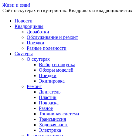
Живи и езди!
Сайт о скутерах и скутеристах. Квадриках и квадроциклистах.
Новости
Квадроциклы
Доработки
Обслуживание и ремонт
Поездки
Разные полезности
Скутеры
О скутерах
Выбор и покупка
Обзоры моделей
Поездки
Экипировка
Ремонт
Двигатель
Пластик
Покраска
Разное
Топливная система
Трансмиссия
Ходовая часть
Электрика
Разное о скутерах