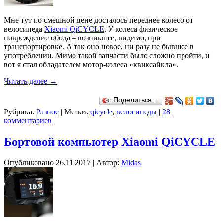
Мне тут по смешной цене досталось переднее колесо от
велосипеда
Xiaomi QiCYCLE
. У колеса физическое
повреждение обода – возникшее, видимо, при
транспортировке. А так оно новое, ни разу не бывшее в
употреблении. Мимо такой запчасти было сложно пройти, и
вот я стал обладателем мотор-колеса «квиксайкла».
Читать далее
→
Поделиться…
Рубрика:
Разное
|
Метки:
qicycle
,
велосипеды
|
28
комментариев
Бортовой компьютер Xiaomi QiCYCLE
Опубликовано
26.11.2017
|
Автор:
Midas