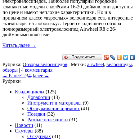
электровелосипедов. Наиболее популярны городские
компактные модели с колёсами 16-20 дюймов, они доступны
по цене и имеют неплохие характеристики. Но и в
привычном классе «взрослых» велосипедов есть интересные
экземпляры на любой вкус. Герой сегодняшнего обзора –
полноразмерный электровелосипед Airwheel R8 с 26-
дюймовыми колёсами.
Читать далее
→
Поделиться…
Рубрика:
Обзоры велосипедов
|
Метки:
airwheel
,
велосипеды
,
обзоры
|
4 комментария
← Ранее
1
2
3
4
Далее →
Рубрики
Квадроциклы
(125)
Доработки
(13)
Инструмент и материалы
(9)
Обслуживание и ремонт
(41)
Поездки
(32)
Разные полезности
(31)
Новости
(11)
Скутеры
(88)
О скутерах
(31)