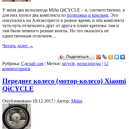
У меня два велосипеда MiJia QiCYCLE – и, соответственно, я
для них купил два комплекта из
подножки и крыльев
. Это
покупалось на Алиэкспрессе в разное время, и оба комплекта
чуть-чуть отличались друг от друга в плане крепежа: там и
там были немного разные винты. Но это оказалось не
единственным отличием…
Читать далее
→
Поделиться…
Рубрика:
Сделай сам
|
Метки:
qicycle
,
велосипеды
|
12
комментариев
Переднее колесо (мотор-колесо) Xiaomi
QiCYCLE
Опубликовано
10.12.2017
|
Автор:
Midas