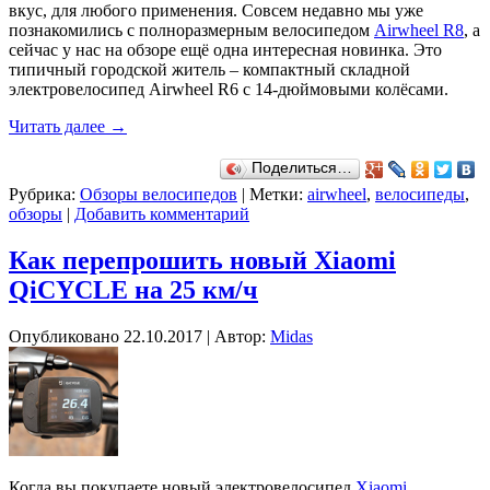
вкус, для любого применения. Совсем недавно мы уже
познакомились с полноразмерным велосипедом
Airwheel R8
, а
сейчас у нас на обзоре ещё одна интересная новинка. Это
типичный городской житель – компактный складной
электровелосипед Airwheel R6 с 14-дюймовыми колёсами.
Читать далее
→
Поделиться…
Рубрика:
Обзоры велосипедов
|
Метки:
airwheel
,
велосипеды
,
обзоры
|
Добавить комментарий
Как перепрошить новый Xiaomi
QiCYCLE на 25 км/ч
Опубликовано
22.10.2017
|
Автор:
Midas
Когда вы покупаете новый электровелосипед
Xiaomi