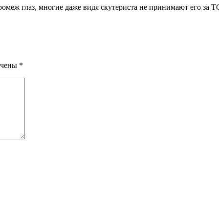
омеж глаз, многие даже видя скутериста не принимают его за Т
ечены
*