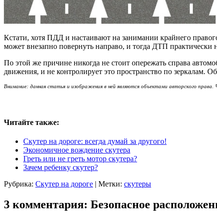
Кстати, хотя ПДД и настаивают на занимании крайнего правого п
может внезапно повернуть направо, и тогда ДТП практически 
По этой же причине никогда не стоит опережать справа автомоб
движения, и не контролирует это пространство по зеркалам. Об
Внимание: данная статья и изображения в ней являются объектами авторского права. Ч
Читайте также:
Скутер на дороге: всегда думай за другого!
Экономичное вождение скутера
Греть или не греть мотор скутера?
Зачем ребенку скутер?
Рубрика:
Скутер на дороге
|
Метки:
скутеры
3 комментария: Безопасное расположени