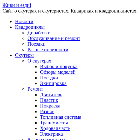
Живи и езди!
Сайт о скутерах и скутеристах. Квадриках и квадроциклистах.
Новости
Квадроциклы
Доработки
Обслуживание и ремонт
Поездки
Разные полезности
Скутеры
О скутерах
Выбор и покупка
Обзоры моделей
Поездки
Экипировка
Ремонт
Двигатель
Пластик
Покраска
Разное
Топливная система
Трансмиссия
Ходовая часть
Электрика
Разное о скутерах