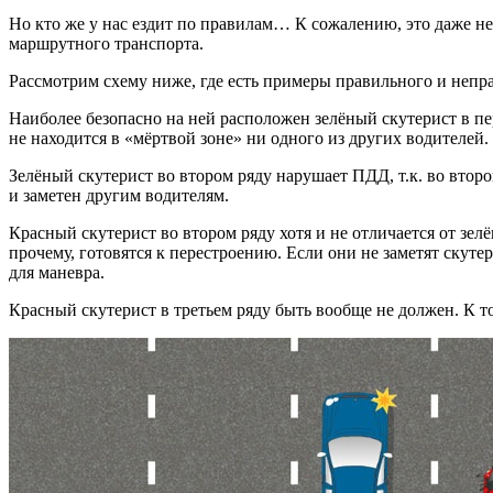
Но кто же у нас ездит по правилам… К сожалению, это даже н
маршрутного транспорта.
Рассмотрим схему ниже, где есть примеры правильного и непр
Наиболее безопасно на ней расположен зелёный скутерист в п
не находится в «мёртвой зоне» ни одного из других водителей.
Зелёный скутерист во втором ряду нарушает ПДД, т.к. во второ
и заметен другим водителям.
Красный скутерист во втором ряду хотя и не отличается от зел
прочему, готовятся к перестроению. Если они не заметят скуте
для маневра.
Красный скутерист в третьем ряду быть вообще не должен. К то