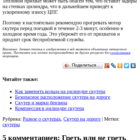
Тепловой прихват может быть опасен тем, что оставит задиры
на стенках цилиндра, что в дальнейшем приведёт к
ускоренному износу ЦПГ.
Поэтому я настоятельно рекомендую прогревать мотор
скутера перед поездкой в течение 2-3 минут, особенно в
холодное время года. Это убережёт его от прихватов и
продлит срок беспроблемной службы.
Внимание: данная статья и изображения в ней являются объектами авторского
права. Частичное или полное воспроизведение на других ресурсах без
согласования
запрещено.
Поделиться…
Читайте также:
Как заменить кольца на цилиндре скутера
Безопасное расположение скутера на дороге
Скутер и марки бензина
Компрессия в цилиндре скутера
Рубрика:
Разное о скутерах
,
Скутер на дороге
|
Метки:
скутеры
5 комментариев: Греть или не греть