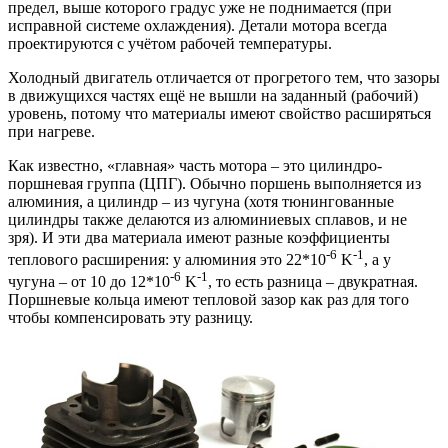
предел, выше которого градус уже не поднимается (при
исправной системе охлаждения). Детали мотора всегда
проектируются с учётом рабочей температуры.
Холодный двигатель отличается от прогретого тем, что зазоры
в движущихся частях ещё не вышли на заданный (рабочий)
уровень, потому что материалы имеют свойство расширяться
при нагреве.
Как известно, «главная» часть мотора – это цилиндро-
поршневая группа (ЦПГ). Обычно поршень выполняется из
алюминия, а цилиндр – из чугуна (хотя тюнингованные
цилиндры также делаются из алюминиевых сплавов, и не
зря). И эти два материала имеют разные коэффициенты
-6
-1
теплового расширения: у алюминия это 22*10
K
, а у
-6
-1
чугуна – от 10 до 12*10
K
, то есть разница – двукратная.
Поршневые кольца имеют тепловой зазор как раз для того
чтобы компенсировать эту разницу.