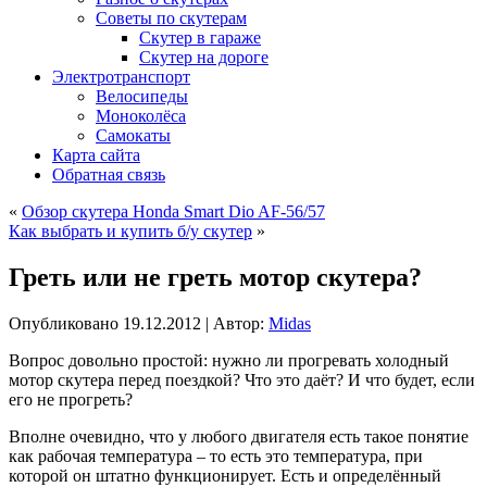
Советы по скутерам
Скутер в гараже
Скутер на дороге
Электротранспорт
Велосипеды
Моноколёса
Самокаты
Карта сайта
Обратная связь
«
Обзор скутера Honda Smart Dio AF-56/57
Как выбрать и купить б/у скутер
»
Греть или не греть мотор скутера?
Опубликовано
19.12.2012
|
Автор:
Midas
Вопрос довольно простой: нужно ли прогревать холодный
мотор скутера перед поездкой? Что это даёт? И что будет, если
его не прогреть?
Вполне очевидно, что у любого двигателя есть такое понятие
как рабочая температура – то есть это температура, при
которой он штатно функционирует. Есть и определённый