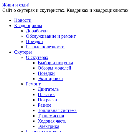
Живи и езди!
Сайт о скутерах и скутеристах. Квадриках и квадроциклистах.
Новости
Квадроциклы
Доработки
Обслуживание и ремонт
Поездки
Разные полезности
Скутеры
О скутерах
Выбор и покупка
Обзоры моделей
Поездки
Экипировка
Ремонт
Двигатель
Пластик
Покраска
Разное
Топливная система
Трансмиссия
Ходовая часть
Электрика
Разное о скутерах