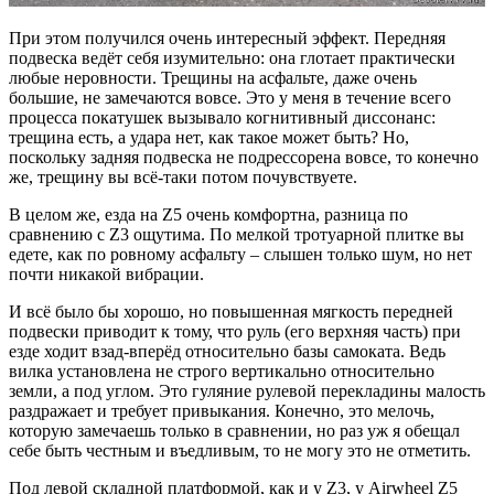
При этом получился очень интересный эффект. Передняя
подвеска ведёт себя изумительно: она глотает практически
любые неровности. Трещины на асфальте, даже очень
большие, не замечаются вовсе. Это у меня в течение всего
процесса покатушек вызывало когнитивный диссонанс:
трещина есть, а удара нет, как такое может быть? Но,
поскольку задняя подвеска не подрессорена вовсе, то конечно
же, трещину вы всё-таки потом почувствуете.
В целом же, езда на Z5 очень комфортна, разница по
сравнению с Z3 ощутима. По мелкой тротуарной плитке вы
едете, как по ровному асфальту – слышен только шум, но нет
почти никакой вибрации.
И всё было бы хорошо, но повышенная мягкость передней
подвески приводит к тому, что руль (его верхняя часть) при
езде ходит взад-вперёд относительно базы самоката. Ведь
вилка установлена не строго вертикально относительно
земли, а под углом. Это гуляние рулевой перекладины малость
раздражает и требует привыкания. Конечно, это мелочь,
которую замечаешь только в сравнении, но раз уж я обещал
себе быть честным и въедливым, то не могу это не отметить.
Под левой складной платформой, как и у Z3, у Airwheel Z5