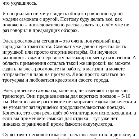
что ухудшилось.
Я специально не хочу сводить обзор к сравнению одной
модели самоката с другой. Поэтому буду делать всё, как
положено – последовательно рассказывать то, о чём уже не
раз говорил в предыдущих обзорах.
Электросамокаты сегодня – это очень популярный вид
городского транспорта. Самокат уже давно перестал быть
игрушкой или просто спортинвентарём. Он научился
выполнять задачи: перевозку пассажира к месту назначения. А
область применения осталась такой же широкой: вы можете
ездить на электросамокате на работу, в магазин, а можете
отправиться в парк на прогулку. Либо просто кататься по
тротуарам и любоваться красотами своего города.
Электрические самокаты, конечно, не заменяют городской
транспорт. Они предназначены для коротких поездок – 5-10
км. Именно такое расстояние не напрягает ездока физически и
не утомляет затянувшейся продолжительностью поездки.
Конечно, это если речь идёт об утилитарном использовании, а
если вы применяете самокат для отдыха – тут уже нет
никаких ограничений кроме ёмкости аккумулятора.
Существует несколько классов электросамокатов: и детские, и