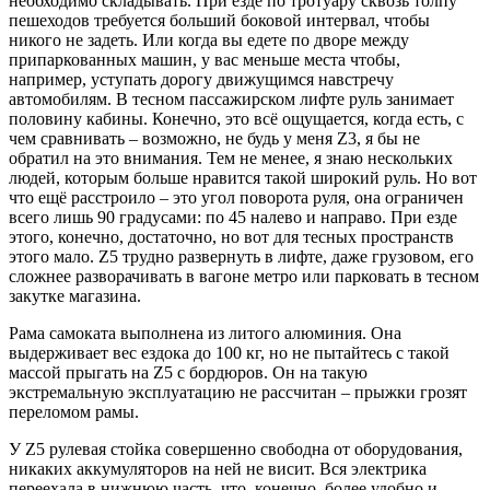
необходимо складывать. При езде по тротуару сквозь толпу
пешеходов требуется больший боковой интервал, чтобы
никого не задеть. Или когда вы едете по дворе между
припаркованных машин, у вас меньше места чтобы,
например, уступать дорогу движущимся навстречу
автомобилям. В тесном пассажирском лифте руль занимает
половину кабины. Конечно, это всё ощущается, когда есть, с
чем сравнивать – возможно, не будь у меня Z3, я бы не
обратил на это внимания. Тем не менее, я знаю нескольких
людей, которым больше нравится такой широкий руль. Но вот
что ещё расстроило – это угол поворота руля, она ограничен
всего лишь 90 градусами: по 45 налево и направо. При езде
этого, конечно, достаточно, но вот для тесных пространств
этого мало. Z5 трудно развернуть в лифте, даже грузовом, его
сложнее разворачивать в вагоне метро или парковать в тесном
закутке магазина.
Рама самоката выполнена из литого алюминия. Она
выдерживает вес ездока до 100 кг, но не пытайтесь с такой
массой прыгать на Z5 с бордюров. Он на такую
экстремальную эксплуатацию не рассчитан – прыжки грозят
переломом рамы.
У Z5 рулевая стойка совершенно свободна от оборудования,
никаких аккумуляторов на ней не висит. Вся электрика
переехала в нижнюю часть, что, конечно, более удобно и