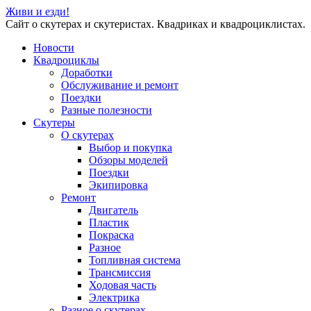
Живи и езди!
Сайт о скутерах и скутеристах. Квадриках и квадроциклистах.
Новости
Квадроциклы
Доработки
Обслуживание и ремонт
Поездки
Разные полезности
Скутеры
О скутерах
Выбор и покупка
Обзоры моделей
Поездки
Экипировка
Ремонт
Двигатель
Пластик
Покраска
Разное
Топливная система
Трансмиссия
Ходовая часть
Электрика
Разное о скутерах