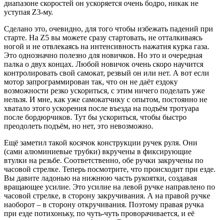
диапазоне скоростей он ускоряется очень бодро, никак не
уступая Z3-му.
Сделано это, очевидно, для того чтобы избежать падений при
старте. На Z5 вы можете сразу стартовать, не отталкиваясь
ногой и не отвлекаясь на интенсивность нажатия курка газа.
Это однозначно полезно для новичков. Но это и очередная
палка о двух концах. Любой новичок очень скоро научится
контролировать свой самокат, резвый он или нет. А вот если
мотор запрограммирован так, что он не даёт ездоку
возможности резко ускориться, с этим ничего поделать уже
нельзя. И мне, как уже самокатчику с опытом, постоянно не
хватало этого ускорения после въезда на подъём тротуара
после бордюрчиков. Тут бы ускориться, чтобы быстро
преодолеть подъём, но нет, это невозможно.
Ещё заметил такой косячок конструкции ручек руля. Они
(сами алюминиевые трубки) вкручены в фиксирующие
втулки на резьбе. Соответственно, обе ручки закручены по
часовой стрелке. Теперь посмотрите, что происходит при езде.
Вы давите ладонью на нижнюю часть рукоятки, создавая
вращающее усилие. Это усилие на левой ручке направлено по
часовой стрелке, в сторону закручивания. А на правой ручке
наоборот – в сторону откручивания. Поэтому правая ручка
при езде потихоньку, по чуть-чуть проворачивается, и её