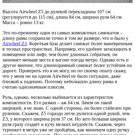
Высота Airwheel Z5 до рулевой перекладины 107 см
(регулируется до 115 см), длина 84 см, ширина руля 64 см.
Масса – ровно 13 кг.
Это по-прежнему один из самых компактных самокатов –
длину рамы сохранили точно в том же размере, что и было у
Airwheel Z3
. Короткая база делает самокат более маневренным
в тесных пространствах. Например, его удобнее затаскивать в
помещение или лифт, чем более длинных собратьев, он
занимает меньше места в вагоне поезда метро. Однако есть и
другое мнение, что длиннорамный самокат более устойчив на
дороге. Проверить это я не могу, но по своему опыту скажу,
что у меня ни на одном Airwheel не было ситуации, даже
близкой к падению. Поэтому небольшую длину рамы я
считаю однозначным плюсом.
Руль, однако, несколько выбивается из характеристик
компактности. Его размах – аж 64 см. Зачем он такой
широкий, я не знаю. С одной стороны, он более стабилен при
рулении. Скажем, Z5 гораздо легче рулится одной рукой, чем
Z3, у которого ширина руля 37 см. Но зато большая ширина
руля сразу создаёт и кучу мелких неудобств. Скажем, через
турникет в метро уже не пройдёшь, как минимум одну ручку