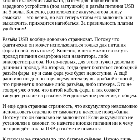
кнопка включения самоката, разъём для подключения
зарядного устройства (под заглушкой) и разъём питания USB
на 5 вольт. Конечно, расположение аккумулятора внизу
самоката – это верно, но вот теперь чтобы его включить или
выключить, приходится нагибаться. За правильность платим
удобством!
Разъём USB вообще довольно странноват. Потому что
фактически он может использоваться только для питания
фары (о ней чуть позже). Конечно, в него можно воткнуть
провод питания смартфона или навигатора, либо
видеорегистратора. Но во-первых, для этого нужен довольно
длинный провод. Во-вторых, тогда будет болтаться свободный
разъём фары, ну и сама фара уже будет недоступна. А ещё
рано или поздно по торчащему штекеру вы долбанёте ногой,
что приведёт к поломке либо разъёма, либо штекера. Это не
говоря уже о том, что витой кабель фары и так создаёт
тянущее усилие на разъёме. Неоднозначное решение, в общем.
И ещё одна странная странность, что аккумулятор невозможно
использовать отдельно от самоката в качестве повер-банка.
Потому что он банально не включится! Если аккумулятор не
установлен в самокат, то нажатие кнопки питания ни к чему
не приведёт: ток на USB-разъёме не появится.
К плюсам же относим то, что батарея съёмная. Нужно лишь