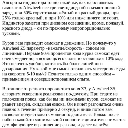
Алгоритм индикатора точно такой же, как на остальных
самокатах Airwheel: все три светодиода обозначают полный
заряд, при 50% горят только жёлтый и красный диоды, при
25% только красный, и при 10% или ниже ничего не горит.
Индикатор заметен при дневном освещении, кроме, пожалуй,
красного диода – он по-прежнему непропорционально
тусклый.
Курок газа приводит самокат в движение. Но почему-то у
Airwheel Z5 параметр «нажатие/скорость» совсем не
линейный. Первые 90% процентов хода курка самокат едет
очень медленно, а вся мощь его сидит в оставшихся 10% хода.
Это не очень удобно, хотелось бы более линейного
дозирования. Ну какой мне смысл оттачивать мастерство езды
на скорости 5-10 км/ч? Лечится только одним способом –
привыканием и совершенствованием опыта.
В отличие от резвого норовистого коня Z3, у Airwheel Z5
алгоритм ускорения реализован по-другому. При старте из
положения покоя, как бы вы ни нажимали курок, самокат не
рванёт вперёд, скидывая ездока. Он начнёт разгоняться очень
плавно в течение примерно 2 секунд, и лишь потом вам
позволят почувствовать мощность двигателя. Только после
набора какой-то минимальной скорости с двигателя снимается
демпфирующее ограничение разгона, и далее на всём