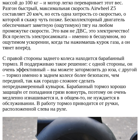
массой до 100 кг – и мотор легко переваривает этот вес.
Разгон быстрый, максимальная скорость Airwheel Z5
составляет 20 км/ч, но есть одна хитрость со скоростью, о
которой я скажу чуть позже. Бесколлекторный двигатель
обеспечивает заметную (ощутимую) тягу на любом
промежутке скорости. Это вам не ДВС, это электричество!
Вся прелесть электросамоката – именно в бесшумном, но
ощутимом ускорении, когда ты нажимаешь курок газа, а он
тянет вперёд.
С правой стороны заднего колеса находится барабанный
тормоз. Я поддерживаю такое решение: с одной стороны, он
очень эффективный – вы можете затормозить до юза, с другой
– тормоз именно в заднем колесе более безопасен, чем
передний, так как гораздо сложнее сделать
непреднамеренный кувырок. Барабанный тормоз хорошо
защищён от попадания грязи вовнутрь, поэтому он очень
медленно изнашивается и, в общем-то, не нуждается в
обслуживании. В работу тормоз приводится от ручки,
расположенной слева на руле.