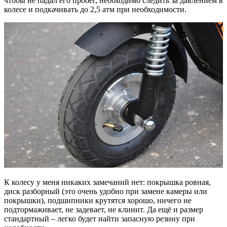
чтобы не падал его пробег, необходимо следить за давлением в
колесе и подкачивать до 2,5 атм при необходимости.
К колесу у меня никаких замечаний нет: покрышка ровная,
диск разборный (это очень удобно при замене камеры или
покрышки), подшипники крутятся хорошо, ничего не
подтормаживает, не задевает, не клинит. Да ещё и размер
стандартный – легко будет найти запасную резину при