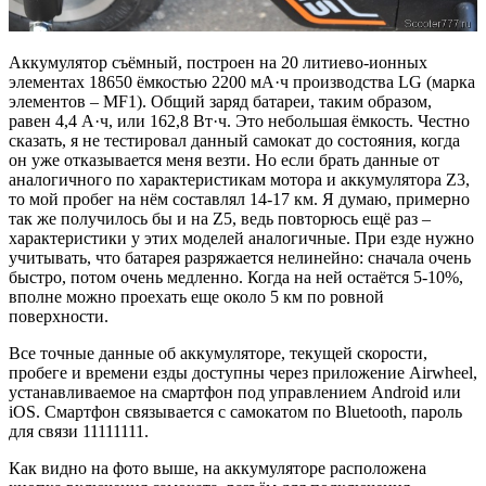
Аккумулятор съёмный, построен на 20 литиево-ионных
элементах 18650 ёмкостью 2200 мА·ч производства LG (марка
элементов – MF1). Общий заряд батареи, таким образом,
равен 4,4 А·ч, или 162,8 Вт·ч. Это небольшая ёмкость. Честно
сказать, я не тестировал данный самокат до состояния, когда
он уже отказывается меня везти. Но если брать данные от
аналогичного по характеристикам мотора и аккумулятора Z3,
то мой пробег на нём составлял 14-17 км. Я думаю, примерно
так же получилось бы и на Z5, ведь повторюсь ещё раз –
характеристики у этих моделей аналогичные. При езде нужно
учитывать, что батарея разряжается нелинейно: сначала очень
быстро, потом очень медленно. Когда на ней остаётся 5-10%,
вполне можно проехать еще около 5 км по ровной
поверхности.
Все точные данные об аккумуляторе, текущей скорости,
пробеге и времени езды доступны через приложение Airwheel,
устанавливаемое на смартфон под управлением Android или
iOS. Смартфон связывается с самокатом по Bluetooth, пароль
для связи 11111111.
Как видно на фото выше, на аккумуляторе расположена