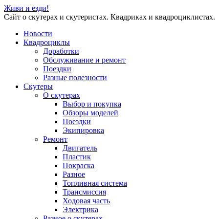
Живи и езди!
Сайт о скутерах и скутеристах. Квадриках и квадроциклистах.
Новости
Квадроциклы
Доработки
Обслуживание и ремонт
Поездки
Разные полезности
Скутеры
О скутерах
Выбор и покупка
Обзоры моделей
Поездки
Экипировка
Ремонт
Двигатель
Пластик
Покраска
Разное
Топливная система
Трансмиссия
Ходовая часть
Электрика
Разное о скутерах