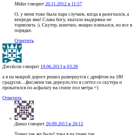
Midas
говорит
20.11.2012 в 11:57
О, у меня тоже была пара случаев, когда я разогнался, а
впереди яма! Слава богу, хватало выдержки не
тормозить :). Скутер, конечно, мощно плюхался, но все в
порядке.
Ответить
Джейсон
говорит
19.06.2013 в 03:28
а я на мокрой дороге решил развернутся с дрифтом на 180
градусов…фиг,меня так дернуло,что я слетел со скутера и
прокатился по асфальту на спине пол метра =)
Ответить
Данил
говорит
26.09.2013 в 20:12
Точно так же было! тока я на траве так.