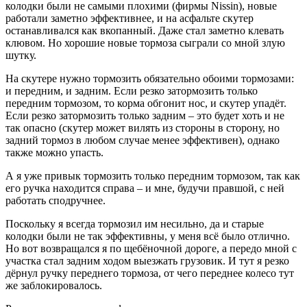
колодки были не самыми плохими (фирмы Nissin), новые
работали заметно эффективнее, и на асфальте скутер
останавливался как вкопанный. Даже стал заметно клевать
клювом. Но хорошие новые тормоза сыграли со мной злую
шутку.
На скутере нужно тормозить обязательно обоими тормозами:
и передним, и задним. Если резко затормозить только
передним тормозом, то корма обгонит нос, и скутер упадёт.
Если резко затормозить только задним – это будет хоть и не
так опасно (скутер может вилять из стороны в сторону, но
задний тормоз в любом случае менее эффективен), однако
также можно упасть.
А я уже привык тормозить только передним тормозом, так как
его ручка находится справа – и мне, будучи правшой, с ней
работать сподручнее.
Поскольку я всегда тормозил им несильно, да и старые
колодки были не так эффективны, у меня всё было отлично.
Но вот возвращался я по щебёночной дороге, а передо мной с
участка стал задним ходом выезжать грузовик. И тут я резко
дёрнул ручку переднего тормоза, от чего переднее колесо тут
же заблокировалось.