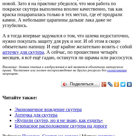
новой. Зато я на практике убедился, что моя работа по
покраске скутера выполнена вполне качественно, так как
краска поцарапалась только в тех местах, где её продрали
камни. А небольшие царапины дальше лака даже не
углубились.
А я тогда впервые задумался о том, что шлема недостаточно,
нужно покупать защиту для рук и ног. И об этом я скоро
обязательно напишу. И ещё крайне желательно возить с собой
аптечку для скутера
. А сейчас, по прошествии четырёх
месяцев, я всё ещё гадаю, останутся ли шрамы или рассосутся.
Внимание: данная статья и изображения в ней являются объектами авторского
права. Частичное или полное воспроизведение на других ресурсах без
согласования
запрещено.
Поделиться…
Читайте также:
Экономичное вождение скутера
Аптечка для скутера
«Купили скутер, но я не знаю, как ездить»
Безопасное расположение скутера на дороге