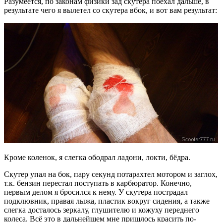
Разумеется, по законам физики зад скутера поехал дальше, в
результате чего я вылетел со скутера вбок, и вот вам результат:
Кроме коленок, я слегка ободрал ладони, локти, бёдра.
Скутер упал на бок, пару секунд потарахтел мотором и заглох,
т.к. бензин перестал поступать в карбюратор. Конечно,
первым делом я бросился к нему. У скутера пострадал
подклювник, правая лыжа, пластик вокруг сидения, а также
слегка досталось зеркалу, глушителю и кожуху переднего
колеса. Всё это в дальнейшем мне пришлось красить по-