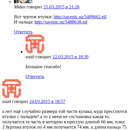
Midas
говорит
21.03.2015 в 21:26
Вот чертеж втулки:
http://savepic.su/5489662.gif
И пальца:
http://savepic.su/5488638.gif
Ответить
влад
говорит
22.03.2015 в 18:39
Большое спасибо!
Ответить
влад
говорит
24.03.2015 в 18:57
а нет ещё случайно размера той части кулака, куда прессуются
втулки с пальцем? а то у меня не состыковка какая то.
получается та часть в которую я прессую длиной 66 мм, плюс
2 буртика втулок по 4 мм получается 74 мм. а длина пальца 75