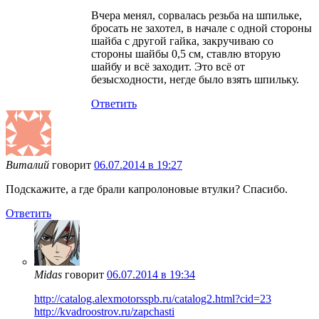
Вчера менял, сорвалась резьба на шпильке,
бросать не захотел, в начале с одной стороны
шайба с другой гайка, закручиваю со
стороны шайбы 0,5 см, ставлю вторую
шайбу и всё заходит. Это всё от
безысходности, негде было взять шпильку.
Ответить
Виталий
говорит
06.07.2014 в 19:27
Подскажите, а где брали капролоновые втулки? Спасибо.
Ответить
Midas
говорит
06.07.2014 в 19:34
http://catalog.alexmotorsspb.ru/catalog2.html?cid=23
http://kvadroostrov.ru/zapchasti