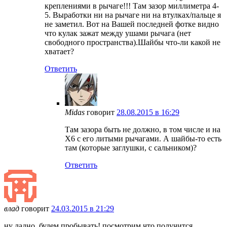
креплениями в рычаге!!! Там зазор миллиметра 4-
5. Выработки ни на рычаге ни на втулках/пальце я
не заметил. Вот на Вашей последней фотке видно
что кулак зажат между ушами рычага (нет
свободного пространства).Шайбы что-ли какой не
хватает?
Ответить
Midas
говорит
28.08.2015 в 16:29
Там зазора быть не должно, в том числе и на
Х6 с его литыми рычагами. А шайбы-то есть
там (которые заглушки, с сальником)?
Ответить
влад
говорит
24.03.2015 в 21:29
ну ладно. будем пробывать! посмотрим что получится.