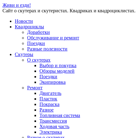
Живи и езди!
Сайт о скутерах и скутеристах. Квадриках и квадроциклистах.
Новости
Квадроциклы
Доработки
Обслуживание и ремонт
Поездки
Разные полезности
Скутеры
О скутерах
Выбор и покупка
Обзоры моделей
Поездки
Экипировка
Ремонт
Двигатель
Пластик
Покраска
Разное
Топливная система
Трансмиссия
Ходовая часть
Электрика
Разное о скутерах