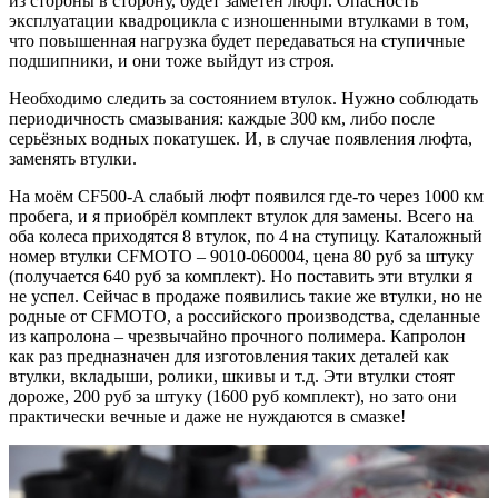
из стороны в сторону, будет заметен люфт. Опасность
эксплуатации квадроцикла с изношенными втулками в том,
что повышенная нагрузка будет передаваться на ступичные
подшипники, и они тоже выйдут из строя.
Необходимо следить за состоянием втулок. Нужно соблюдать
периодичность смазывания: каждые 300 км, либо после
серьёзных водных покатушек. И, в случае появления люфта,
заменять втулки.
На моём CF500-A слабый люфт появился где-то через 1000 км
пробега, и я приобрёл комплект втулок для замены. Всего на
оба колеса приходятся 8 втулок, по 4 на ступицу. Каталожный
номер втулки CFMOTO – 9010-060004, цена 80 руб за штуку
(получается 640 руб за комплект). Но поставить эти втулки я
не успел. Сейчас в продаже появились такие же втулки, но не
родные от CFMOTO, а российского производства, сделанные
из капролона – чрезвычайно прочного полимера. Капролон
как раз предназначен для изготовления таких деталей как
втулки, вкладыши, ролики, шкивы и т.д. Эти втулки стоят
дороже, 200 руб за штуку (1600 руб комплект), но зато они
практически вечные и даже не нуждаются в смазке!