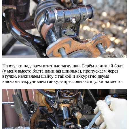
На втулки надеваем штатные заглушки. Берём длинный болт
(у меня вместо болта длинная шпилька), пропускаем через
втулки, наживляем шайбу с гайкой и аккуратно двумя
ключами закручиваем гайку, запрессовывая втулки на место.