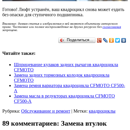
Готово! Люфт устранён, ваш квадроцикл снова может ездить
без опаски для ступичного подшипника.
Внимание: данная статья и изображения в ней являются объектами авторского
права. Частичное или полное воспроизведение на других ресурсах без
согласования
запрещено.
Поделиться…
Читайте также:
Шприцевание кулаков задних рычагов квадроцикла
CFMOTO
Замена задних тормозных колодок квадроцикла
CFMOTO
Замена ремня вариатора квадроцикла CFMOTO CF500-
A
Замена масла в редукторах квадроцикла CFMOTO
CF500-A
Рубрика:
Обслуживание и ремонт
|
Метки:
квадроциклы
89 комментариев: Замена втулок