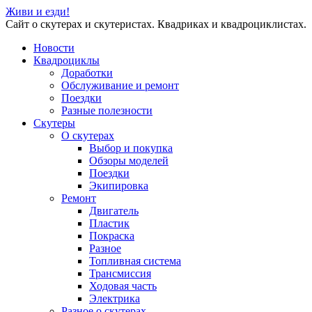
Живи и езди!
Сайт о скутерах и скутеристах. Квадриках и квадроциклистах.
Новости
Квадроциклы
Доработки
Обслуживание и ремонт
Поездки
Разные полезности
Скутеры
О скутерах
Выбор и покупка
Обзоры моделей
Поездки
Экипировка
Ремонт
Двигатель
Пластик
Покраска
Разное
Топливная система
Трансмиссия
Ходовая часть
Электрика
Разное о скутерах