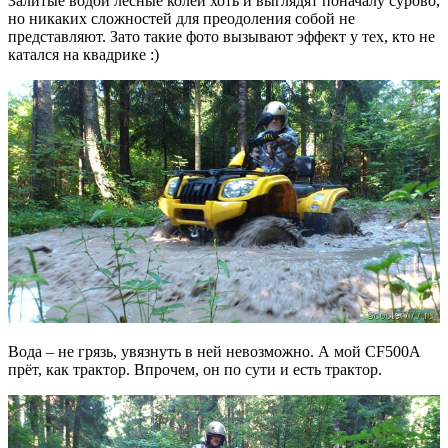
Залитые водой лесные колеи хоть и выглядят поначалу сурово,
но никаких сложностей для преодоления собой не
представляют. Зато такие фото вызывают эффект у тех, кто не
катался на квадрике :)
Вода – не грязь, увязнуть в ней невозможно. А мой CF500A
прёт, как трактор. Впрочем, он по сути и есть трактор.