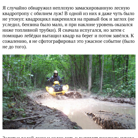
Я случайно обнаружил неплохую замаскированную лесную
квадротропу с обилием луж! В одной из них я даже чуть было
не утонул: квадроцикл накренился на правый бок и заглох (не
уследил, бензина было мало, и при наклоне уровень оказался
ниже топливной трубки). Я сначала испугался, но затем с
помощью лебёдки вытащил квадр на берег и потом завёлся. К
сожалению, я не сфотографировал это ужасное событие (было
не до того).