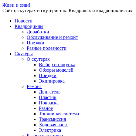
Живи и езди!
Сайт о скутерах и скутеристах. Квадриках и квадроциклистах.
Новости
Квадроциклы
Доработки
Обслуживание и ремонт
Поездки
Разные полезности
Скутеры
О скутерах
Выбор и покупка
Обзоры моделей
Поездки
Экипировка
Ремонт
Двигатель
Пластик
Покраска
Разное
Топливная система
Трансмиссия
Ходовая часть
Электрика
Разное о скутерах