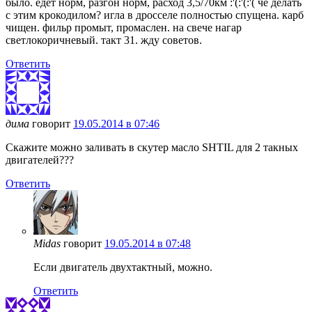
было. едет норм, разгон норм, расход 3,5/70км :'(:'(:'( че делать
с этим крокодилом? игла в дросселе полностью спущена. карб
чищен. фильр промыт, промаслен. на свече нагар
светлокоричневый. такт 31. жду советов.
Ответить
дима
говорит
19.05.2014 в 07:46
Скажите можно заливать в скутер масло SHTIL для 2 такных
двигателей???
Ответить
Midas
говорит
19.05.2014 в 07:48
Если двигатель двухтактный, можно.
Ответить