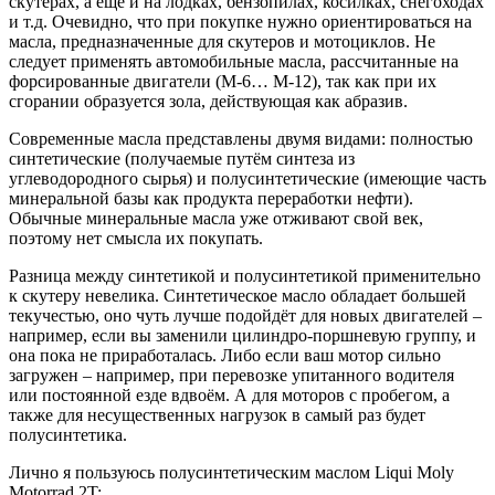
скутерах, а ещё и на лодках, бензопилах, косилках, снегоходах
и т.д. Очевидно, что при покупке нужно ориентироваться на
масла, предназначенные для скутеров и мотоциклов. Не
следует применять автомобильные масла, рассчитанные на
форсированные двигатели (M-6… M-12), так как при их
сгорании образуется зола, действующая как абразив.
Современные масла представлены двумя видами: полностью
синтетические (получаемые путём синтеза из
углеводородного сырья) и полусинтетические (имеющие часть
минеральной базы как продукта переработки нефти).
Обычные минеральные масла уже отживают свой век,
поэтому нет смысла их покупать.
Разница между синтетикой и полусинтетикой применительно
к скутеру невелика. Синтетическое масло обладает большей
текучестью, оно чуть лучше подойдёт для новых двигателей –
например, если вы заменили цилиндро-поршневую группу, и
она пока не приработалась. Либо если ваш мотор сильно
загружен – например, при перевозке упитанного водителя
или постоянной езде вдвоём. А для моторов с пробегом, а
также для несущественных нагрузок в самый раз будет
полусинтетика.
Лично я пользуюсь полусинтетическим маслом Liqui Moly
Motorrad 2T: