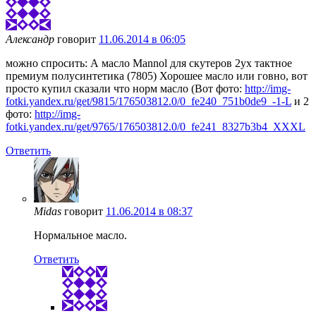
Александр
говорит
11.06.2014 в 06:05
можно спросить: А масло Mannol для скутеров 2ух тактное
премиум полусинтетика (7805) Хорошее масло или говно, вот
просто купил сказали что норм масло (Вот фото:
http://img-
fotki.yandex.ru/get/9815/176503812.0/0_fe240_751b0de9_-1-L
и 2
фото:
http://img-
fotki.yandex.ru/get/9765/176503812.0/0_fe241_8327b3b4_XXXL
Ответить
Midas
говорит
11.06.2014 в 08:37
Нормальное масло.
Ответить