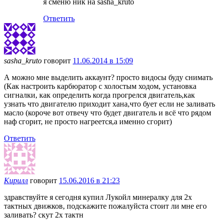
я сменю ник на sasha_kruto
Ответить
sasha_kruto
говорит
11.06.2014 в 15:09
А можно мне выделить аккаунт? просто видосы буду снимать
(Как настроить карбюратор с холостым ходом, установка
сигналки, как определить когда прогрелся двигатель,как
узнать что двигателю приходит хана,что бует если не заливать
масло (короче вот отвечу что будет двигатель и всё что рядом
наф сгорит, не просто нагреется,а именно сгорит)
Ответить
Кирилл
говорит
15.06.2016 в 21:23
здравствуйте я сегодня купил Лукойл минералку для 2х
тактных движков, подскажите пожалуйста стоит ли мне его
заливать? скут 2х тактн