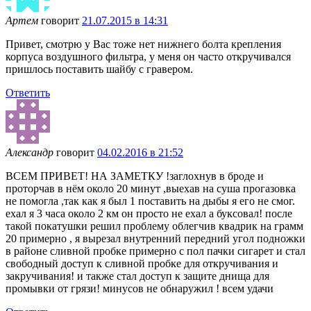
Артем
говорит
21.07.2015 в 14:31
Привет, смотрю у Вас тоже нет нижнего болта крепления
корпуса воздушного фильтра, у меня он часто откручивался
пришлось поставить шайбу с гравером.
Ответить
Александр
говорит
04.02.2016 в 21:52
ВСЕМ ПРИВЕТ! НА ЗАМЕТКУ !заглохнув в броде и
проторчав в нём около 20 минут ,выехав на суша прогазовка
не помогла ,так как я был 1 поставить на дыбы я его не смог.
ехал я 3 часа около 2 км он просто не ехал а буксовал! после
такой покатушки решил проблему облегчив квадрик на грамм
20 примерно , я вырезал внутренний передний угол подножки
в районе сливной пробке примерно с пол пачки сигарет и стал
свободный доступ к сливной пробке для откручивания и
закручивания! и также стал доступ к защите днища для
промывки от грязи! минусов не обнаружил ! всем удачи