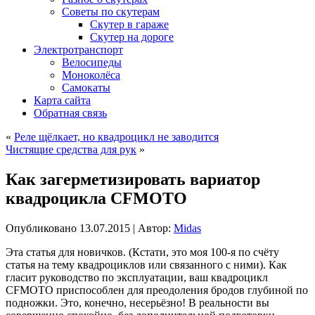
Советы по скутерам
Скутер в гараже
Скутер на дороге
Электротранспорт
Велосипеды
Моноколёса
Самокаты
Карта сайта
Обратная связь
«
Реле щёлкает, но квадроцикл не заводится
Чистящие средства для рук
»
Как загерметизировать вариатор
квадроцикла CFMOTO
Опубликовано
13.07.2015
|
Автор:
Midas
Эта статья для новичков. (Кстати, это моя 100-я по счёту
статья на тему квадроциклов или связанного с ними). Как
гласит руководство по эксплуатации, ваш квадроцикл
CFMOTO приспособлен для преодоления бродов глубиной по
подножки. Это, конечно, несерьёзно! В реальности вы