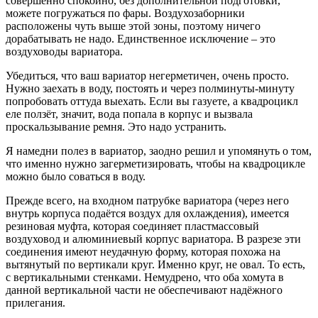
совершенно спокойно, без дополнительной подготовки,
можете погружаться по фары. Воздухозаборники
расположены чуть выше этой зоны, поэтому ничего
дорабатывать не надо. Единственное исключение – это
воздуховоды вариатора.
Убедиться, что ваш вариатор негерметичен, очень просто.
Нужно заехать в воду, постоять и через полминуты-минуту
попробовать оттуда выехать. Если вы газуете, а квадроцикл
еле ползёт, значит, вода попала в корпус и вызвала
проскальзывание ремня. Это надо устранить.
Я намедни полез в вариатор, заодно решил и упомянуть о том,
что именно нужно загерметизировать, чтобы на квадроцикле
можно было соваться в воду.
Прежде всего, на входном патрубке вариатора (через него
внутрь корпуса подаётся воздух для охлаждения), имеется
резиновая муфта, которая соединяет пластмассовый
воздуховод и алюминиевый корпус вариатора. В разрезе эти
соединения имеют неудачную форму, которая похожа на
вытянутый по вертикали круг. Именно круг, не овал. То есть,
с вертикальными стенками. Немудрено, что оба хомута в
данной вертикальной части не обеспечивают надёжного
прилегания.