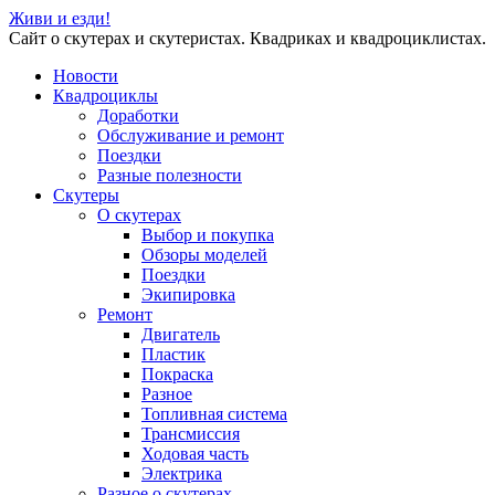
Живи и езди!
Сайт о скутерах и скутеристах. Квадриках и квадроциклистах.
Новости
Квадроциклы
Доработки
Обслуживание и ремонт
Поездки
Разные полезности
Скутеры
О скутерах
Выбор и покупка
Обзоры моделей
Поездки
Экипировка
Ремонт
Двигатель
Пластик
Покраска
Разное
Топливная система
Трансмиссия
Ходовая часть
Электрика
Разное о скутерах