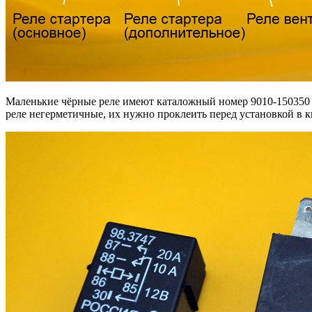
Маленькие чёрные реле имеют каталожный номер 9010-150350 и
реле негерметичные, их нужно проклеить перед установкой в 