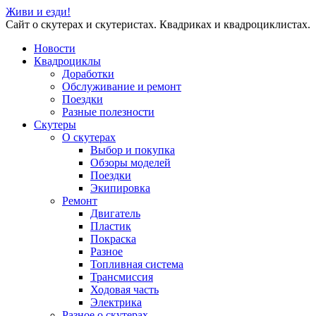
Живи и езди!
Сайт о скутерах и скутеристах. Квадриках и квадроциклистах.
Новости
Квадроциклы
Доработки
Обслуживание и ремонт
Поездки
Разные полезности
Скутеры
О скутерах
Выбор и покупка
Обзоры моделей
Поездки
Экипировка
Ремонт
Двигатель
Пластик
Покраска
Разное
Топливная система
Трансмиссия
Ходовая часть
Электрика
Разное о скутерах