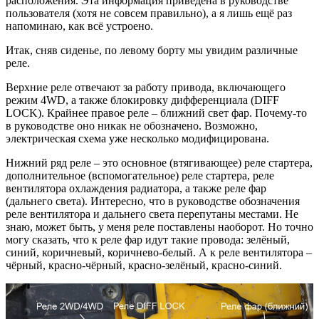
расположения. Эта информация приведена в руководстве
пользователя (хотя не совсем правильно), а я лишь ещё раз
напоминаю, как всё устроено.
Итак, сняв сиденье, по левому борту мы увидим различные
реле.
Верхние реле отвечают за работу привода, включающего
режим 4WD, а также блокировку дифференциала (DIFF
LOCK). Крайнее правое реле – ближний свет фар. Почему-то
в руководстве оно никак не обозначено. Возможно,
электрическая схема уже несколько модифицирована.
Нижний ряд реле – это основное (втягивающее) реле стартера,
дополнительное (вспомогательное) реле стартера, реле
вентилятора охлаждения радиатора, а также реле фар
(дальнего света). Интересно, что в руководстве обозначения
реле вентилятора и дальнего света перепутаны местами. Не
знаю, может быть, у меня реле поставлены наоборот. Но точно
могу сказать, что к реле фар идут такие провода: зелёный,
синий, коричневый, коричнево-белый. А к реле вентилятора –
чёрный, красно-чёрный, красно-зелёный, красно-синий.