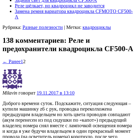
Задний свет для квадроцикла CF500-A
Реле щёлкает, но квадроцикл не заводится
Замена ремня вариатора квадроцикла CFMOTO CF500-
A
Рубрика:
Разные полезности
|
Метки:
квадроциклы
138 комментариев: Реле и
предохранители квадроцикла CF500-A
← Ранее
1
2
Milavin
говорит
19.11.2017 в 13:10
Доброго времени суток. Подскажите, ситуация следующая –
купили машинку z6 с рук, проводка переколхожена
предыдущим владельцем но хоть цвета проводов совпадают
(акум перенесен из под сидушки по «капот») предыдущий
владелец номера снял вместе с лампочкой освещения номера
и когда я уже будучи владельцем в один прекрасный момент
провода (на осветитель номера) коротнуло, после чего