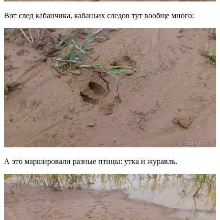
Вот след кабанчика, кабаньих следов тут вообще много:
А это маршировали разные птицы: утка и журавль.