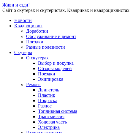
Живи и езди!
Сайт о скутерах и скутеристах. Квадриках и квадроциклистах.
Новости
Квадроциклы
Доработки
Обслуживание и ремонт
Поездки
Разные полезности
Скутеры
О скутерах
Выбор и покупка
Обзоры моделей
Поездки
Экипировка
Ремонт
Двигатель
Пластик
Покраска
Разное
Топливная система
Трансмиссия
Ходовая часть
Электрика
Разное о скутерах