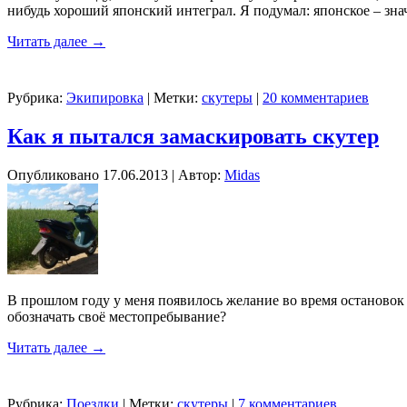
нибудь хороший японский интеграл. Я подумал: японское – зна
Читать далее
→
Рубрика:
Экипировка
|
Метки:
скутеры
|
20 комментариев
Как я пытался замаскировать скутер
Опубликовано
17.06.2013
|
Автор:
Midas
В прошлом году у меня появилось желание во время остановок и
обозначать своё местопребывание?
Читать далее
→
Рубрика:
Поездки
|
Метки:
скутеры
|
7 комментариев