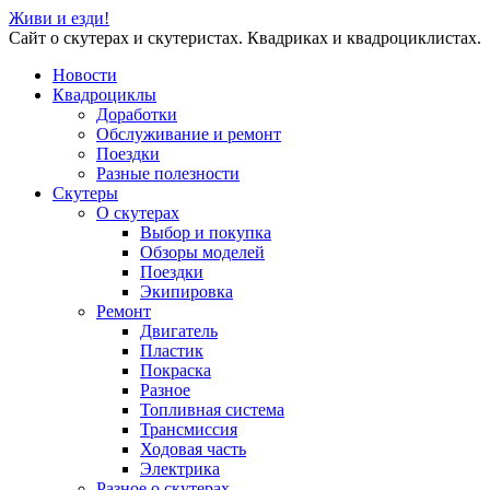
Живи и езди!
Сайт о скутерах и скутеристах. Квадриках и квадроциклистах.
Новости
Квадроциклы
Доработки
Обслуживание и ремонт
Поездки
Разные полезности
Скутеры
О скутерах
Выбор и покупка
Обзоры моделей
Поездки
Экипировка
Ремонт
Двигатель
Пластик
Покраска
Разное
Топливная система
Трансмиссия
Ходовая часть
Электрика
Разное о скутерах