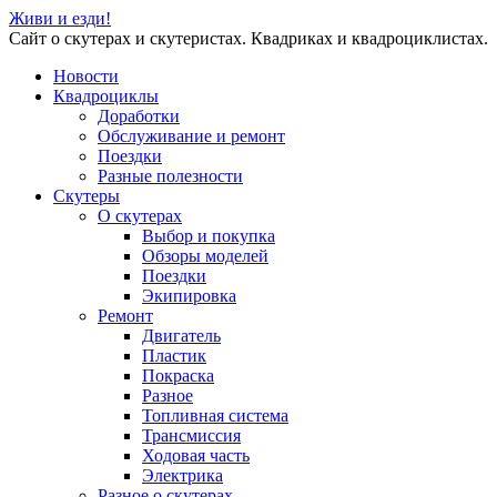
Живи и езди!
Сайт о скутерах и скутеристах. Квадриках и квадроциклистах.
Новости
Квадроциклы
Доработки
Обслуживание и ремонт
Поездки
Разные полезности
Скутеры
О скутерах
Выбор и покупка
Обзоры моделей
Поездки
Экипировка
Ремонт
Двигатель
Пластик
Покраска
Разное
Топливная система
Трансмиссия
Ходовая часть
Электрика
Разное о скутерах