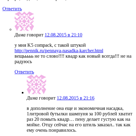
Ответить
Дима
говорит
12.08.2015 в 21:10
у мня K5 compack, с такой штукой
http://pennik.ru/pennaya-nasadka-karcher.html
вещььььь не то слово!!!! квадр как новый всегда!!! не на
радуюсь
Ответить
Дима
говорит
12.08.2015 в 21:16
в дополнение она еще и экономичная насадка,
1литровой бутылки шампуня за 100 рублей хватит
раз 20 помыть квадр… пену делает густую как на
мойке. Отцу сейчас на его штиль заказал.. так как
ему очень понравилось.