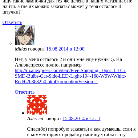
ищу такие лампочки для тех же целей) в наших магазинах не
найти. а где их можно заказать? может у тебя осталось 4
штучки?
Ответить
Midas
говорит
15.08.2014 в 12:00
Нет, у меня осталось 2 и они мне еще нужны :). На
Алиэкспрессе полно, например
http://ru.aliexpress.com/item/Free-Shipping-10pcs-T10-5-
SMD-Bulbs-Car-Side-LED-Light-194-168-W5W-White-
Red/626368250.html?promotionVersion=1
Ответить
Алексей
говорит
15.08.2014 в 12:11
Спасибо) попробую заказать) а как думаешь, если я
в комментариях продавцу напишу чтобы в эту