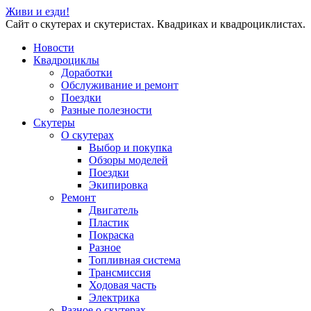
Живи и езди!
Сайт о скутерах и скутеристах. Квадриках и квадроциклистах.
Новости
Квадроциклы
Доработки
Обслуживание и ремонт
Поездки
Разные полезности
Скутеры
О скутерах
Выбор и покупка
Обзоры моделей
Поездки
Экипировка
Ремонт
Двигатель
Пластик
Покраска
Разное
Топливная система
Трансмиссия
Ходовая часть
Электрика
Разное о скутерах