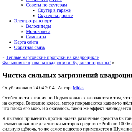
Советы по скутерам
Скутер в гараже
Скутер на дороге
Электротранспорт
Велосипеды
Моноколёса
Самокаты
Карта сайта
Обратная связь
«
Тёплые мартовские прогулки на квадроцикле
Фальшивые права на квадроцикл. Будьте осторожны!
»
Чистка сильных загрязнений квадроци
Опубликовано
24.04.2014
|
Автор:
Midas
Особенности катания по Подмосковью заключаются в том, что ту
на скутере. Внезапно колёса, мотор покрываются каким-то жёл
что плохо его мою. Но оказалось, такой же эффект наблюдаетс
Я пытался применить против налёта различные средства бытовой 
рекомендованное для чистки моторов средство «Profoam 1000» ф
сильную щёлочь, то же самое вещество применяется в Шуманит