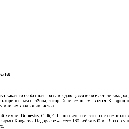
кла
т какая-то особенная грязь, въедающаяся во все детали квадроци
то-коричневым налётом, который ничем не смывается. Квадроцикл
я у многих квадроциклистов.
химии: Domestos, Cillit, Cif – но ничего из этого не помогало,
ирмы Kangaroo. Недорогое – всего 160 руб за 600 мл. Я его куп
е.