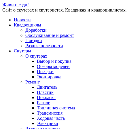
Живи и езди!
Сайт о скутерах и скутеристах. Квадриках и квадроциклистах.
Новости
Квадроциклы
Доработки
Обслуживание и ремонт
Поездки
Разные полезности
Скутеры
О скутерах
Выбор и покупка
Обзоры моделей
Поездки
Экипировка
Ремонт
Двигатель
Пластик
Покраска
Разное
Топливная система
Трансмиссия
Ходовая часть
Электрика
Разное о скутерах