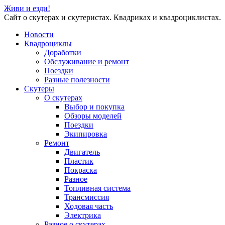
Живи и езди!
Сайт о скутерах и скутеристах. Квадриках и квадроциклистах.
Новости
Квадроциклы
Доработки
Обслуживание и ремонт
Поездки
Разные полезности
Скутеры
О скутерах
Выбор и покупка
Обзоры моделей
Поездки
Экипировка
Ремонт
Двигатель
Пластик
Покраска
Разное
Топливная система
Трансмиссия
Ходовая часть
Электрика
Разное о скутерах