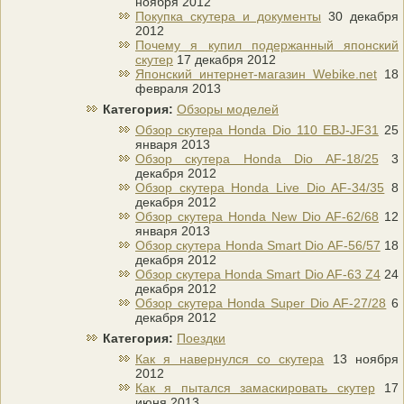
ноября 2012
Покупка скутера и документы
30 декабря
2012
Почему я купил подержанный японский
скутер
17 декабря 2012
Японский интернет-магазин Webike.net
18
февраля 2013
Категория:
Обзоры моделей
Обзор скутера Honda Dio 110 EBJ-JF31
25
января 2013
Обзор скутера Honda Dio AF-18/25
3
декабря 2012
Обзор скутера Honda Live Dio AF-34/35
8
декабря 2012
Обзор скутера Honda New Dio AF-62/68
12
января 2013
Обзор скутера Honda Smart Dio AF-56/57
18
декабря 2012
Обзор скутера Honda Smart Dio AF-63 Z4
24
декабря 2012
Обзор скутера Honda Super Dio AF-27/28
6
декабря 2012
Категория:
Поездки
Как я навернулся со скутера
13 ноября
2012
Как я пытался замаскировать скутер
17
июня 2013