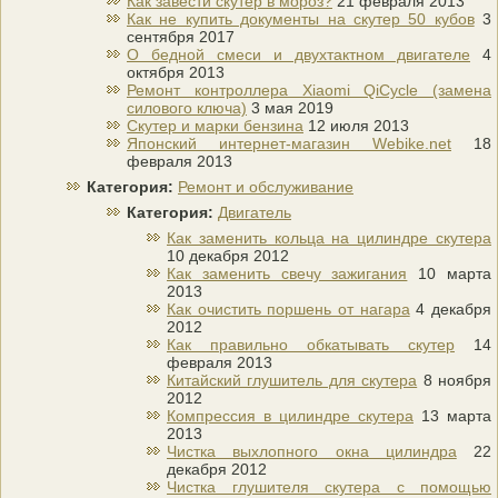
Как завести скутер в мороз?
21 февраля 2013
Как не купить документы на скутер 50 кубов
3
сентября 2017
О бедной смеси и двухтактном двигателе
4
октября 2013
Ремонт контроллера Xiaomi QiCycle (замена
силового ключа)
3 мая 2019
Скутер и марки бензина
12 июля 2013
Японский интернет-магазин Webike.net
18
февраля 2013
Категория:
Ремонт и обслуживание
Категория:
Двигатель
Как заменить кольца на цилиндре скутера
10 декабря 2012
Как заменить свечу зажигания
10 марта
2013
Как очистить поршень от нагара
4 декабря
2012
Как правильно обкатывать скутер
14
февраля 2013
Китайский глушитель для скутера
8 ноября
2012
Компрессия в цилиндре скутера
13 марта
2013
Чистка выхлопного окна цилиндра
22
декабря 2012
Чистка глушителя скутера с помощью