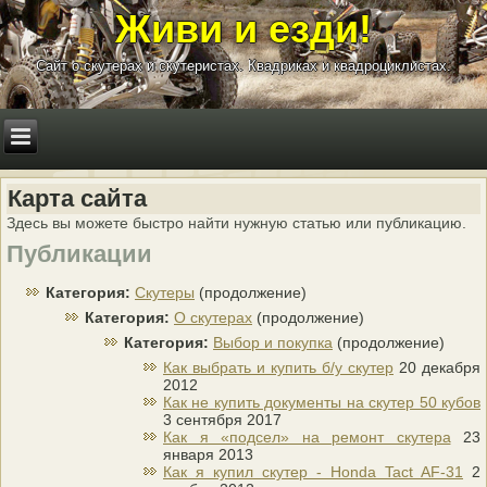
Живи и езди!
Сайт о скутерах и скутеристах. Квадриках и квадроциклистах.
Карта сайта
Здесь вы можете быстро найти нужную статью или публикацию.
Публикации
Категория:
Скутеры
(продолжение)
Категория:
О скутерах
(продолжение)
Категория:
Выбор и покупка
(продолжение)
Как выбрать и купить б/у скутер
20 декабря
2012
Как не купить документы на скутер 50 кубов
3 сентября 2017
Как я «подсел» на ремонт скутера
23
января 2013
Как я купил скутер - Honda Tact AF-31
2