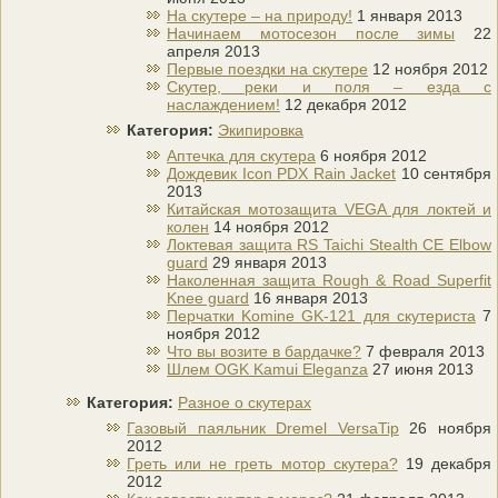
На скутере – на природу!
1 января 2013
Начинаем мотосезон после зимы
22
апреля 2013
Первые поездки на скутере
12 ноября 2012
Скутер, реки и поля – езда с
наслаждением!
12 декабря 2012
Категория:
Экипировка
Аптечка для скутера
6 ноября 2012
Дождевик Icon PDX Rain Jacket
10 сентября
2013
Китайская мотозащита VEGA для локтей и
колен
14 ноября 2012
Локтевая защита RS Taichi Stealth CE Elbow
guard
29 января 2013
Наколенная защита Rough & Road Superfit
Knee guard
16 января 2013
Перчатки Komine GK-121 для скутериста
7
ноября 2012
Что вы возите в бардачке?
7 февраля 2013
Шлем OGK Kamui Eleganza
27 июня 2013
Категория:
Разное о скутерах
Газовый паяльник Dremel VersaTip
26 ноября
2012
Греть или не греть мотор скутера?
19 декабря
2012