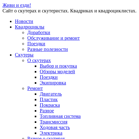
Живи и езди!
Сайт о скутерах и скутеристах. Квадриках и квадроциклистах.
Новости
Квадроциклы
Доработки
Обслуживание и ремонт
Поездки
Разные полезности
Скутеры
О скутерах
Выбор и покупка
Обзоры моделей
Поездки
Экипировка
Ремонт
Двигатель
Пластик
Покраска
Разное
Топливная система
Трансмиссия
Ходовая часть
Электрика
Разное о скутерах